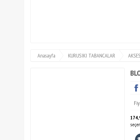
KİLOLUK AV S
Anasayfa
KURUSIKI TABANCALAR
AKSE
BLO
Fiy
174,
seçen