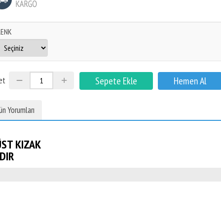
RENK
et
ün Yorumları
ÜST KIZAK
DIR