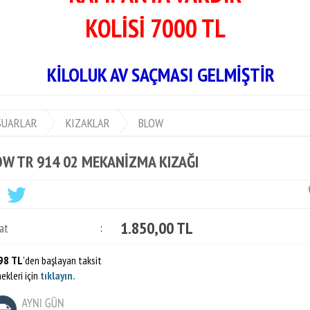
KOLİSİ 7000 TL
AÇMASI GELMİŞTİR
SUARLAR
KIZAKLAR
BLOW
W TR 914 02 MEKANİZMA KIZAĞI
1.850,00 TL
at
:
98 TL
'den başlayan taksit
ekleri için
tıklayın.