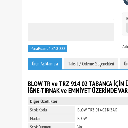
Ad
ParaPuan : 1.850.000
Ürün Açıklaması
Taksit / Ödeme Seçenekleri
Ür
BLOW TR ve TRZ 914 02 TABANCA İÇİN 
İĞNE-TIRNAK ve EMNİYET ÜZERİNDE VAR
Diğer Özellikler
Stok Kodu
BLOW TRZ 914 02 KIZAK
Marka
BLOW
Stok Durumu
Var