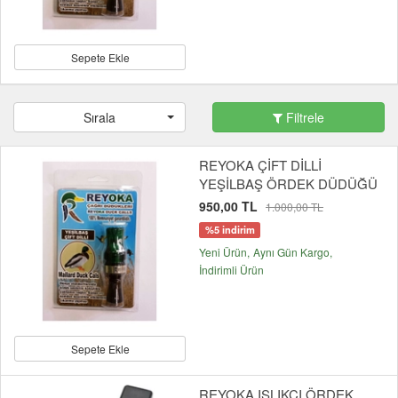
Sepete Ekle
Sırala
Filtrele
REYOKA ÇİFT DİLLİ
YEŞİLBAŞ ÖRDEK DÜDÜĞÜ
950,00 TL
1.000,00 TL
%5 indirim
Yeni Ürün
Aynı Gün Kargo
İndirimli Ürün
Sepete Ekle
REYOKA ISLIKÇI ÖRDEK