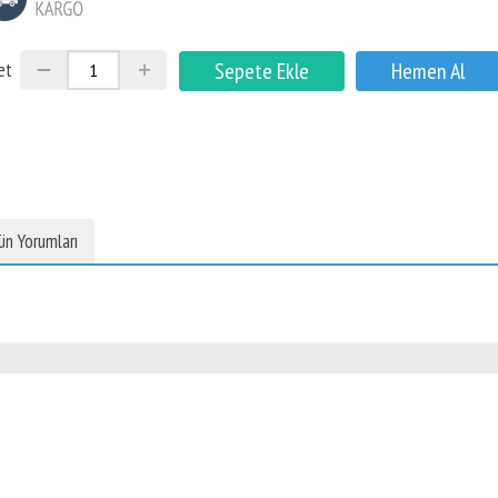
et
ün Yorumları