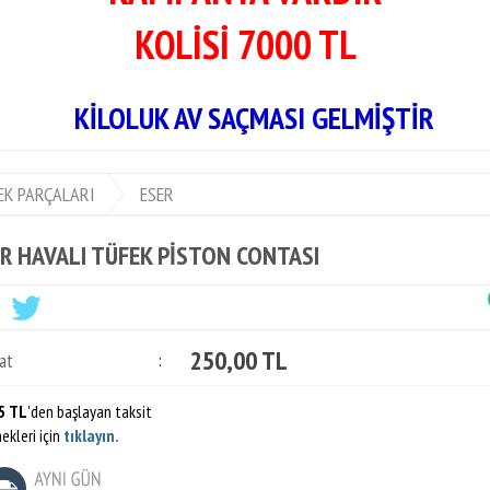
KOLİSİ 7000 TL
AÇMASI GELMİŞTİR
EK PARÇALARI
ESER
R HAVALI TÜFEK PİSTON CONTASI
250,00 TL
at
:
5 TL
'den başlayan taksit
ekleri için
tıklayın.