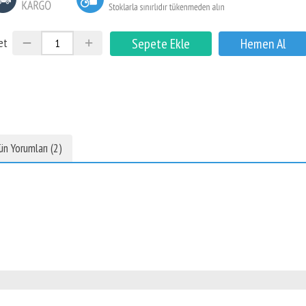
et
ün Yorumları (2)