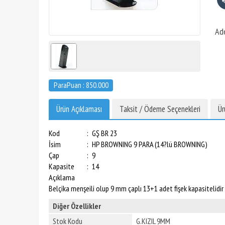
Ad
ParaPuan : 850.000
Ürün Açıklaması
Taksit / Ödeme Seçenekleri
Ür
Kod
:
GŞ BR 23
İsim
:
HP BROWNING 9 PARA
(14?lü BROWNING)
Çap
:
9
Kapasite
:
14
Açıklama
Belçika menşeili olup 9 mm çaplı 13+1 adet fişek kapasitelidir
Diğer Özellikler
Stok Kodu
G.KIZIL 9MM