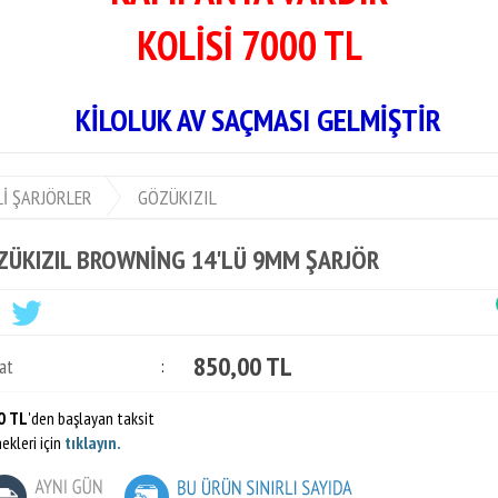
KOLİSİ 7000 TL
AÇMASI GELMİŞTİR
Lİ ŞARJÖRLER
GÖZÜKIZIL
ZÜKIZIL BROWNİNG 14'LÜ 9MM ŞARJÖR
850,00 TL
at
:
0 TL
'den başlayan taksit
ekleri için
tıklayın.