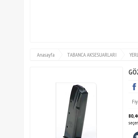
KİLOLUK AV S
Anasayfa
TABANCA AKSESUARLARI
YER
GÖ
Fiy
80,4
seçen