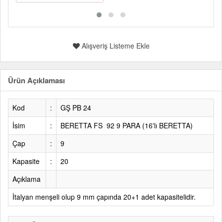
Alışveriş Listeme Ekle
Ürün Açıklaması
Kod
:
GŞ PB 24
İsim
:
BERETTA FS 92 9 PARA
(16'lı BERETTA)
Çap
:
9
Kapasite
:
20
Açıklama
İtalyan menşeli olup 9 mm çapında 20+1 adet kapasitelidir.