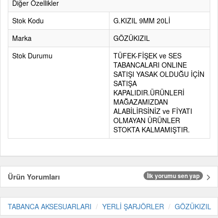
Diğer Özellikler
Stok Kodu
G.KIZIL 9MM 20Lİ
Marka
GÖZÜKIZIL
Stok Durumu
TÜFEK-FİŞEK ve SES
TABANCALARI ONLINE
SATIŞI YASAK OLDUĞU İÇİN
SATIŞA
KAPALIDIR.ÜRÜNLERİ
MAĞAZAMIZDAN
ALABİLİRSİNİZ ve FİYATI
OLMAYAN ÜRÜNLER
STOKTA KALMAMIŞTIR.
Ürün Yorumları
İlk yorumu sen yap
TABANCA AKSESUARLARI
YERLİ ŞARJÖRLER
GÖZÜKIZIL