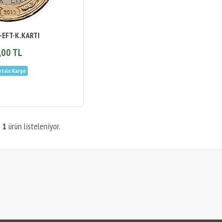
-EFT-K.KARTI
,00 TL
m
1
ürün listeleniyor.