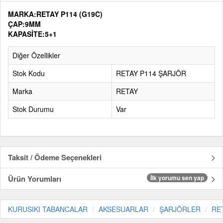
MARKA:RETAY P114 (G19C)
ÇAP:9MM
KAPASİTE:5+1
Diğer Özellikler
Stok Kodu
RETAY P114 ŞARJÖR
Marka
RETAY
Stok Durumu
Var
Taksit / Ödeme Seçenekleri
Ürün Yorumları
İlk yorumu sen yap
KURUSIKI TABANCALAR
AKSESUARLAR
ŞARJÖRLER
RE