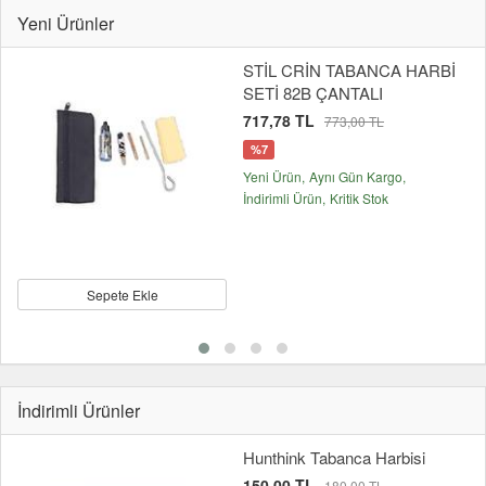
Yeni Ürünler
STİL CRİN TABANCA HARBİ
SETİ 82B ÇANTALI
717,78 TL
773,00 TL
%7
Yeni Ürün
Aynı Gün Kargo
İndirimli Ürün
Kritik Stok
Sepete Ekle
İndirimli Ürünler
Hunthink Tabanca Harbisi
150,00 TL
180,00 TL