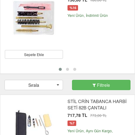
%16
Yeni Ürün
İndirimli Ürün
Sepete Ekle
Sırala
Filtrele
STİL CRİN TABANCA HARBİ
SETİ 82B ÇANTALI
717,78 TL
773,00 TL
%7
Yeni Ürün
Aynı Gün Kargo