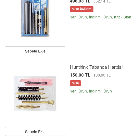
496,93 TL
552,14 TL
%10 indirim
Yeni Ürün
İndirimli Ürün
Kritik Stok
Sepete Ekle
Hunthink Tabanca Harbisi
150,00 TL
180,00 TL
%16
Yeni Ürün
İndirimli Ürün
Sepete Ekle