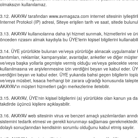
olmaksızın kullanılamaz.
3.12. AKAYAV tarafından www.avmagaza.com internet sitesinin iyileştirilm
Internet Protokol (IP) adresi, Siteye erişilen tarih ve saat, sitede bulun
3.13. AKAYAV kullanıcılarına daha iyi hizmet sunmak, hizmetlerini ve ürünle
önceden rızasını almak kaydıyla bu ÜYE'lerin kişisel bilgilerini kullana
3.14. ÜYE yürürlükte bulunan ve/veya yürürlüğe alınacak uygulam
tanıtımları, reklamlar, kampanyalar, avantajlar, anketler ve diğer müş
ve/veya başka yollarla geçmişte vermiş olduğu ve/veya gelecekte vereceği
kullanılmasına ve arşivlenmesine izin verdiğini beyan ve kabul eder. ÜY
verdiğini beyan ve kabul eder. ÜYE yukarıda bahsi geçen bilgilerin top
ve/veya müsbet, kısaca herhangi bir zarara uğradığı konusunda talepte
AKAYAV'ın müşteri hizmetleri çağrı merkezlerine iletebilir.
3.15. AKAYAV, ÜYE'nin kişisel bilgilerini (a) yürürlükte olan kanun ya 
takdirde üçüncü kişilere açıklayabilir.
3.16. AKAYAV web sitesinin virus ve benzeri amaçlı yazılımlardan arındır
sistemini tedarik etmesi ve gerekli korunmayı sağlaması gerekmektedir
dolaylı sonuçlarından kendisinin sorumlu olduğunu kabul etmiş sayılır.