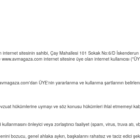
 internet sitesinin sahibi, Çay Mahallesi 101 Sokak No:6/D İsken
www.avmagaza.com internet sitesine üye olan internet kullanıcısı ("ÜYE
avmagaza.com'dan ÜYE'nin yararlanma ve kullanma şartlarının belirlen
evzuat hükümlerine uymayı ve söz konusu hükümleri ihlal etmemeyi kab
llanmasını önleyici veya zorlaştırıcı faaliyet (spam, virus, truva atı, 
ni bozucu, genel ahlaka aykırı, başkalarını rahatsız ve taciz edici şekil