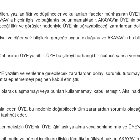
, yazılan fikir ve düşünceler ve kullanılan ifadeler münhasıran ÜYE'lerin
V'la hiçbir ilgisi ve bağlantısı bulunmamaktadır. AKAYAV'ın ÜYE'nin be
ceği fikir ve görüşler nedeniyle ÜYE'nin uğrayabileceği zararlardan do
l ve diğer sair bilgilerin gerçeğe uygun olduğunu ve AKAYAV'ın bu bilgi
ünhasıran ÜYE'ye aittir. ÜYE bu şifreyi herhangi bir üçüncü şahsa verem
 ÜYE yazılım ve verilerine gelebilecek zararlardan dolayı sorumlu tutul
t talep etmemeyi peşinen kabul etmiştir.
izinsiz olarak ulaşmamayı veya bunları kullanmamayı kabul etmiştir. Aks
 ihlal eden ÜYE, bu nedenle doğabilecek tüm zararlardan sorumlu olacağ
 taahhüt eder.
tlenmeksizin ÜYE'nin ÜYE'liğini askıya alma veya sonlandırma ve ÜYE'ye
it metin ve görsel içeriklere ilişkin tüm fikri mülkiyet hakları AKAYAV'ı