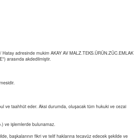
derun / Hatay adresinde mukim AKAY AV MALZ.TEKS.ÜRÜN.ZÜC.EMLAK
") arasında akdedilmiştir.
mesidir.
ul ve taahhüt eder. Aksi durumda, oluşacak tüm hukuki ve cezai
vb.) ve işlemlerde bulunamaz.
de, başkalarının fikri ve telif haklarına tecavüz edecek şekilde ve