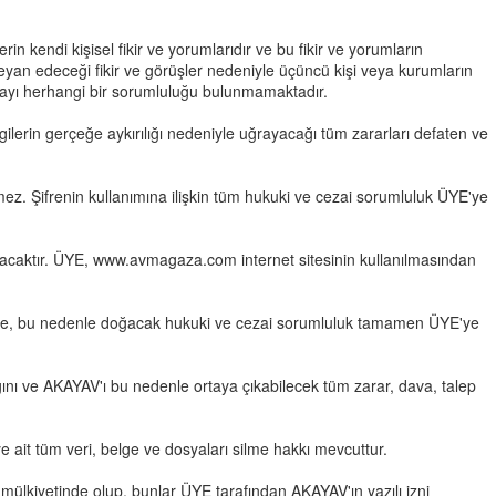
 kendi kişisel fikir ve yorumlarıdır ve bu fikir ve yorumların
yan edeceği fikir ve görüşler nedeniyle üçüncü kişi veya kurumların
layı herhangi bir sorumluluğu bulunmamaktadır.
lerin gerçeğe aykırılığı nedeniyle uğrayacağı tüm zararları defaten ve
ez. Şifrenin kullanımına ilişkin tüm hukuki ve cezai sorumluluk ÜYE'ye
mayacaktır. ÜYE, www.avmagaza.com internet sitesinin kullanılmasından
i halde, bu nedenle doğacak hukuki ve cezai sorumluluk tamamen ÜYE'ye
ını ve AKAYAV'ı bu nedenle ortaya çıkabilecek tüm zarar, dava, talep
 ait tüm veri, belge ve dosyaları silme hakkı mevcuttur.
n mülkiyetinde olup, bunlar ÜYE tarafından AKAYAV'ın yazılı izni