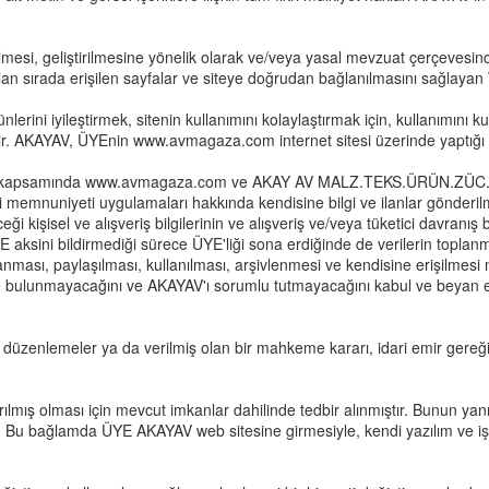
esi, geliştirilmesine yönelik olarak ve/veya yasal mevzuat çerçevesinde 
ulan sırada erişilen sayfalar ve siteye doğrudan bağlanılmasını sağlayan We
rini iyileştirmek, sitenin kullanımını kolaylaştırmak için, kullanımını kul
bilir. AKAYAV, ÜYEnin www.avmagaza.com internet sitesi üzerinde yaptığı 
alar kapsamında www.avmagaza.com ve AKAY AV MALZ.TEKS.ÜRÜN.ZÜC.E
teri memnuniyeti uygulamaları hakkında kendisine bilgi ve ilanlar gönde
 kişisel ve alışveriş bilgilerinin ve alışveriş ve/veya tüketici davranış
E aksini bildirmediği sürece ÜYE'liği sona erdiğinde de verilerin topla
lanması, paylaşılması, kullanılması, arşivlenmesi ve kendisine erişilme
 bulunmayacağını ve AKAYAV'ı sorumlu tutmayacağını kabul ve beyan eder
da düzenlemeler ya da verilmiş olan bir mahkeme kararı, idari emir gere
ılmış olması için mevcut imkanlar dahilinde tedbir alınmıştır. Bunun yan
. Bu bağlamda ÜYE AKAYAV web sitesine girmesiyle, kendi yazılım ve iş