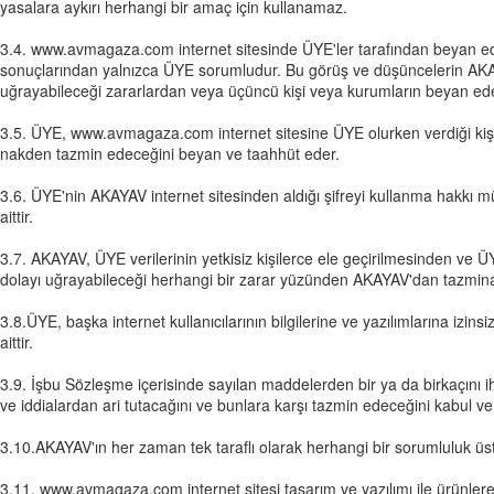
yasalara aykırı herhangi bir amaç için kullanamaz.
3.4. www.avmagaza.com internet sitesinde ÜYE'ler tarafından beyan edilen
sonuçlarından yalnızca ÜYE sorumludur. Bu görüş ve düşüncelerin AKAYA
uğrayabileceği zararlardan veya üçüncü kişi veya kurumların beyan ede
3.5. ÜYE, www.avmagaza.com internet sitesine ÜYE olurken verdiği kişise
nakden tazmin edeceğini beyan ve taahhüt eder.
3.6. ÜYE'nin AKAYAV internet sitesinden aldığı şifreyi kullanma hakkı m
aittir.
3.7. AKAYAV, ÜYE verilerinin yetkisiz kişilerce ele geçirilmesinden ve
dolayı uğrayabileceği herhangi bir zarar yüzünden AKAYAV'dan tazmina
3.8.ÜYE, başka internet kullanıcılarının bilgilerine ve yazılımlarına 
aittir.
3.9. İşbu Sözleşme içerisinde sayılan maddelerden bir ya da birkaçını
ve iddialardan ari tutacağını ve bunlara karşı tazmin edeceğini kabul ve
3.10.AKAYAV'ın her zaman tek taraflı olarak herhangi bir sorumluluk üs
3.11. www.avmagaza.com internet sitesi tasarım ve yazılımı ile ürünlere a