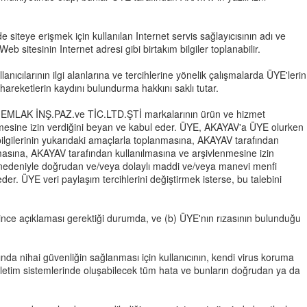
siteye erişmek için kullanılan Internet servis sağlayıcısının adı ve
b sitesinin Internet adresi gibi birtakım bilgiler toplanabilir.
lanıcılarının ilgi alanlarına ve tercihlerine yönelik çalışmalarda ÜYE'lerin
hareketlerin kaydını bulundurma hakkını saklı tutar.
MLAK İNŞ.PAZ.ve TİC.LTD.ŞTİ markalarının ürün ve hizmet
rilmesine izin verdiğini beyan ve kabul eder. ÜYE, AKAYAV'a ÜYE olurken
 bilgilerinin yukarıdaki amaçlarla toplanmasına, AKAYAV tarafından
nmasına, AKAYAV tarafından kullanılmasına ve arşivlenmesine izin
si nedeniyle doğrudan ve/veya dolaylı maddi ve/veya manevi menfi
. ÜYE veri paylaşım tercihlerini değiştirmek isterse, bu talebini
ğince açıklaması gerektiği durumda, ve (b) ÜYE'nın rızasının bulunduğu
ında nihai güvenliğin sağlanması için kullanıcının, kendi virus koruma
letim sistemlerinde oluşabilecek tüm hata ve bunların doğrudan ya da